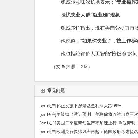
鲍威尔意味深长地表示：“
专业操作
担忧失业人群“就业难”现象
鲍威尔也指出，现在美国劳动力市场存
他说道：“
如果你失业了，找工作确
他也拒绝评价
人工智能
“抢饭碗”的
（文章来源：XM）
常见问题
[xm账户]孙正义旗下愿景基金利润大跌99%
[xm账户]美银抛出激进预测：美联储将连续加息三次
[xm账户]美国二季度劳动生产率加速上行 单位劳动
[xm账户]欧洲央行换帅风声再起：德国政府考虑提