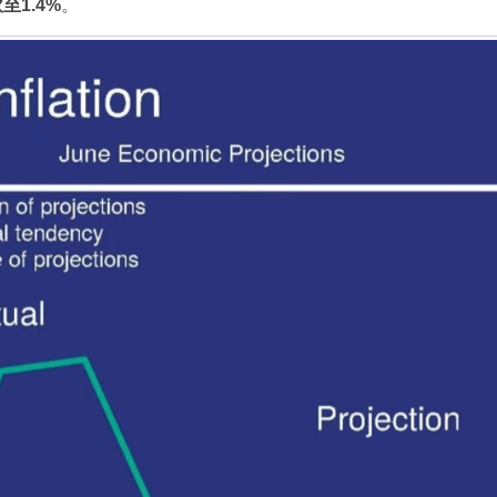
至1.4%
。