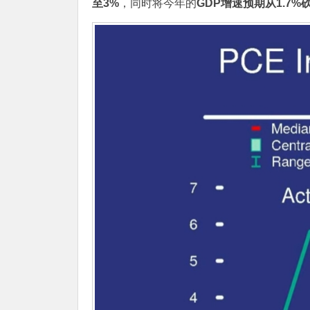
至3%
，同时将今年的
GDP增速预期从1.7%砍