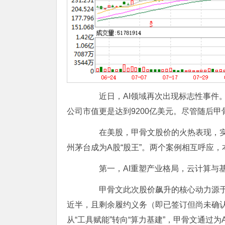
近日，AI领域再次出现标志性事件。
公司市值更是达到9200亿美元。尽管随后
甲
在美股，
甲骨文
股价的火热表现，
州茅台
成为A股“股王”。两个案例相互呼应
第一，AI重塑产业格局，
云计算
与
甲骨文此次股价飙升的核心
动力源
近半，且剩余履约义务（即已签订但尚未确认的
从“工具赋能”转向“算力基建”，甲骨文通过