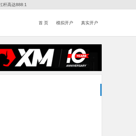
杆高达888:1
首 页
模拟开户
真实开户