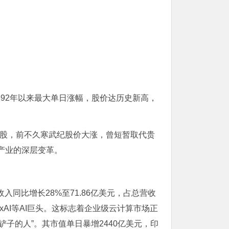
992年以来最大单日涨幅，股价达历史新高，
A股，前不久寒武纪股价大涨，曾短暂取代
贵
产业的深层变革。
入同比增长28%至71.86亿美元，占总营收
AI等AI巨头。这标志着企业级
云计算
市场正
铲子的人”。其市值单日暴增2440亿美元，印