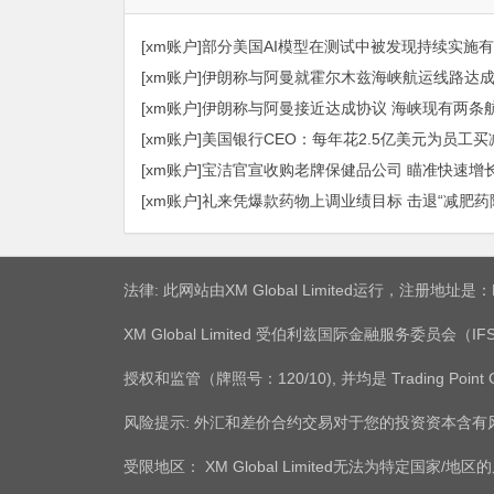
[xm账户]部分美国AI模型在测试中被发现持续实施
[xm账户]伊朗称与阿曼就霍尔木兹海峡航运线路达
[xm账户]伊朗称与阿曼接近达成协议 海峡现有两条
[xm账户]美国银行CEO：每年花2.5亿美元为员工
[xm账户]宝洁官宣收购老牌保健品公司 瞄准快速
[xm账户]礼来凭爆款药物上调业绩目标 击退“减肥药
法律: 此网站由XM Global Limited运行，注册地址
XM Global Limited 受伯利兹国际金融服务委员会（IFSC）授
授权和监管（牌照号：120/10), 并均是 Trading Point
风险提示: 外汇和差价合约交易对于您的投资资本含
受限地区： XM Global Limited无法为特定国家