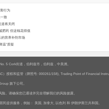
有害行为
成一致
航道将关闭
买减肥药 但这钱花得值
增长的营养补剂市场
降温”质疑
是：No. 5 Cork街道，伯利兹市，伯利兹，中美洲。
权和监管（牌照号: 000261/158), Trading Point of Financial 
 Group 旗下公司。
有风险。请确保您已通读并完全理解我们的风险披露。
/地区的居民提供服务，例如： 美国, 加拿大, 以色列 和 伊朗伊斯兰共和国。