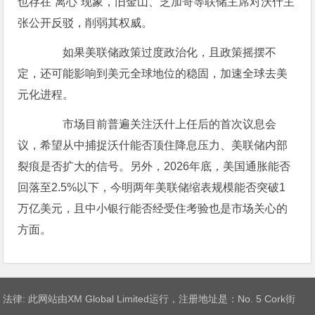
也存在“离心”现象，旧金山、芝加哥等联储主席对沃什主
张公开反驳，削弱其权威。
如果美联储政策过度政治化，且政策摇摆不
定，还可能影响到美元全球地位的稳固，加速全球去美
元化进程。
市场目前普遍关注沃什上任后的首次议息会
议，希望从中捕捉沃什能否顶住降息压力、美联储内部
裂痕是否扩大的信号。另外，2026年底，美国通胀能否
回落至2.5%以下，今明两年美联储缩表规模能否突破1
万亿美元，且中小银行能否经受住考验也是市场关心的
方面。
法律: 此网站由XM Global Limited运行，注册地址是：No. 5 Cork街