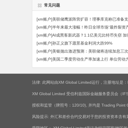
常见问题
[xm账户]美联储鹰派阵营扩容！理事库克称已准备
[xm账户]半年来最大涨幅！昨日全球市场“最炸裂资
[xm账户]AI成黑客新武器？1.1亿美元比特币失窃
[xm账户]孙正义旗下愿景基金利润大跌99%
[xm账户]美银抛出激进预测：美联储将连续加息三次
[xm账户]美国二季度劳动生产率加速上行 单位劳动
法律: 此网站由XM Global Limited运行，注册地址
XM Global Limited 受伯利兹国际金融服务委员会（IFSC）授
授权和监管（牌照号：120/10), 并均是 Trading Point
风险提示: 外汇和差价合约交易对于您的投资资本含
受限地区： XM Global Limited无法为特定国家