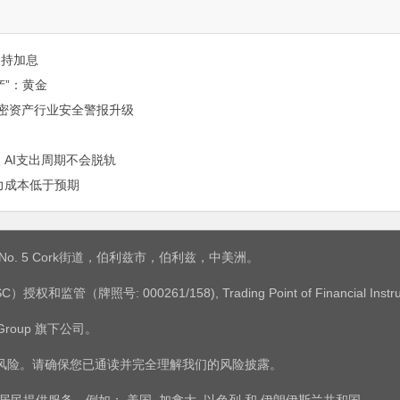
支持加息
产”：黄金
 加密资产行业安全警报升级
 AI支出周期不会脱轨
力成本低于预期
是：No. 5 Cork街道，伯利兹市，伯利兹，中美洲。
权和监管（牌照号: 000261/158), Trading Point of Financial 
 Group 旗下公司。
有风险。请确保您已通读并完全理解我们的风险披露。
/地区的居民提供服务，例如： 美国, 加拿大, 以色列 和 伊朗伊斯兰共和国。