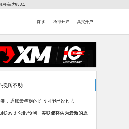
杆高达888:1
首 页
模拟开户
真实开户
料按兵不动
预测，通胀最糟糕的阶段可能已经过去。
vid Kelly预测，
美联储将认为最新的通