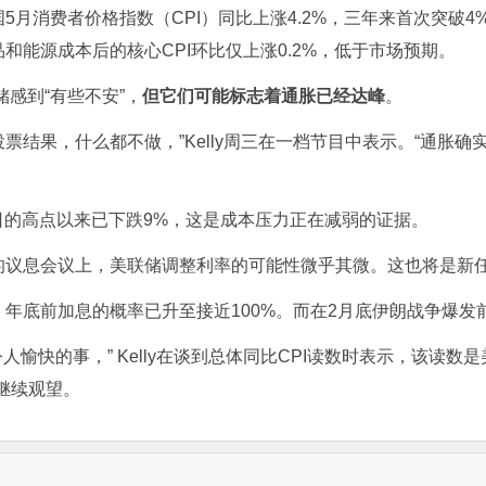
消费者价格指数（CPI）同比上涨4.2%，三年来首次突破4%
能源成本后的核心CPI环比仅上涨0.2%，低于市场预期。
感到“有些不安”，
但它们可能标志着通胀已经达峰
。
票结果，什么都不做，”Kelly周三在一档节目中表示。“通胀
0日的高点以来已下跌9%，这是成本压力正在减弱的证据。
息会议上，美联储调整利率的可能性微乎其微。这也将是新任
底前加息的概率已升至接近100%。而在2月底伊朗战争爆发
快的事，” Kelly在谈到总体同比CPI读数时表示，该读数
继续观望。