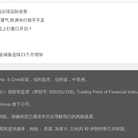
或出现边际改善
前通气 欧洲央行措手不及
一轮上行窗口开启？
黄金储备连续21个月增加
是：No. 5 Cork街道，伯利兹市，伯利兹，中美洲。
权和监管（牌照号: 000261/158), Trading Point of Financial 
 Group 旗下公司。
有风险。请确保您已通读并完全理解我们的风险披露。
/地区的居民提供服务，例如： 美国, 加拿大, 以色列 和 伊朗伊斯兰共和国。