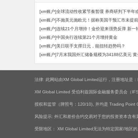
[xm账户]全球流动性收紧节奏暂缓 券商研判下半年
[xm账户]不抛美元抛欧元！据称美国干预汇市未提
[xm账户]连续21个月增持！金价迎来强势反弹 新
[xm账户]中国央行连续第21个月增持黄金
[xm账户]美日联手支撑日元，能扭转趋势吗？
[xm账户]7月末我国外汇储备规模为34188亿美元 
法律: 此网站由XM Global Limited运行，注册地址
XM Global Limited 受伯利兹国际金融服务委员会（IFSC）授
授权和监管（牌照号：120/10), 并均是 Trading Point
风险提示: 外汇和差价合约交易对于您的投资资本含
受限地区： XM Global Limited无法为特定国家